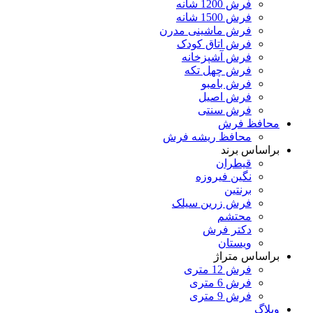
فرش 1200 شانه
فرش 1500 شانه
فرش ماشینی مدرن
فرش اتاق کودک
فرش آشپزخانه
فرش چهل تکه
فرش بامبو
فرش اصیل
فرش سنتی
محافظ فرش
محافظ ریشه فرش
براساس برند
قیطران
نگین فیروزه
برنتین
فرش زرین سیلک
محتشم
دکتر فرش
ویستان
براساس متراژ
فرش 12 متری
فرش 6 متری
فرش 9 متری
وبلاگ