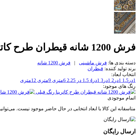
فرش 1200 شانه قیطران طرح کاترینا رنگ فیلی، متراژ 12متری
دسته بندی ها:
فرش ماشینی
|
فرش 1200 شانه
برند تولید کننده:
قیطران
انتخاب ابعاد:
1در1.5
1در2
1در3
1در4
1.5 در 2.25
6متری
9متری
12متری
رنگ های موجود:
اتمام موجودی
متاسفانه این کالا با ابعاد انتخابی در حال حاضر موجود نیست. می‌توانی
ارسال رایگان