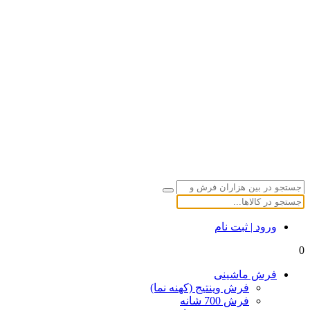
ورود | ثبت نام
0
فرش ماشینی
فرش وینتیج (کهنه نما)
فرش 700 شانه