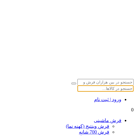
ورود | ثبت نام
0
فرش ماشینی
فرش وینتیج (کهنه نما)
فرش 700 شانه