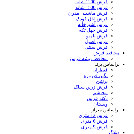
فرش 1200 شانه
فرش 1500 شانه
فرش ماشینی مدرن
فرش اتاق کودک
فرش آشپزخانه
فرش چهل تکه
فرش بامبو
فرش اصیل
فرش سنتی
محافظ فرش
محافظ ریشه فرش
براساس برند
قیطران
نگین فیروزه
برنتین
فرش زرین سیلک
محتشم
دکتر فرش
ویستان
براساس متراژ
فرش 12 متری
فرش 6 متری
فرش 9 متری
وبلاگ