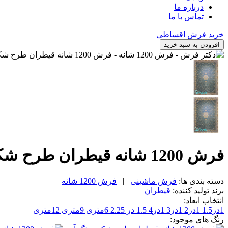
درباره ما
تماس با ما
خرید فرش اقساطی
افزودن به سبد خرید
فرش 1200 شانه قیطران طرح شکوه رنگ آبی، متراژ 12متری
دسته بندی ها:
فرش ماشینی
|
فرش 1200 شانه
برند تولید کننده:
قیطران
انتخاب ابعاد:
1در1.5
1در2
1در3
1در4
1.5 در 2.25
6متری
9متری
12متری
رنگ های موجود: