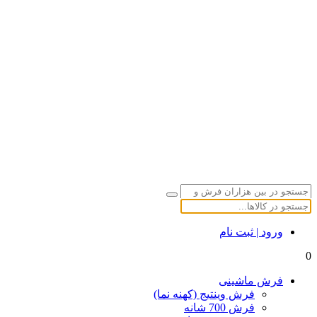
ورود | ثبت نام
0
فرش ماشینی
فرش وینتیج (کهنه نما)
فرش 700 شانه