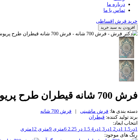
درباره ما
تماس با ما
خرید فرش اقساطی
افزودن به سبد خرید
فرش 700 شانه قیطران طرح پریوش رنگ آبی، متراژ 1در2
دسته بندی ها:
فرش ماشینی
|
فرش 700 شانه
برند تولید کننده:
قیطران
انتخاب ابعاد:
1در1.5
1در2
1در3
1در4
1.5 در 2.25
6متری
9متری
12متری
رنگ های موجود: