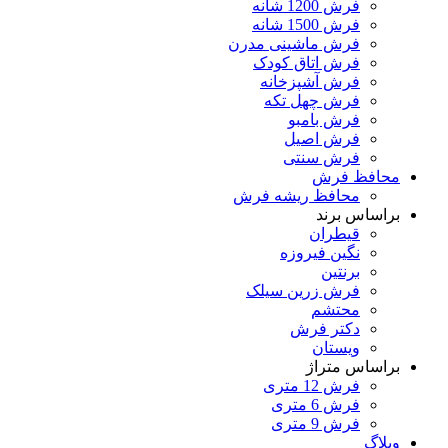
فرش 1200 شانه
فرش 1500 شانه
فرش ماشینی مدرن
فرش اتاق کودک
فرش آشپزخانه
فرش چهل تکه
فرش بامبو
فرش اصیل
فرش سنتی
محافظ فرش
محافظ ریشه فرش
براساس برند
قیطران
نگین فیروزه
برنتین
فرش زرین سیلک
محتشم
دکتر فرش
ویستان
براساس متراژ
فرش 12 متری
فرش 6 متری
فرش 9 متری
وبلاگ