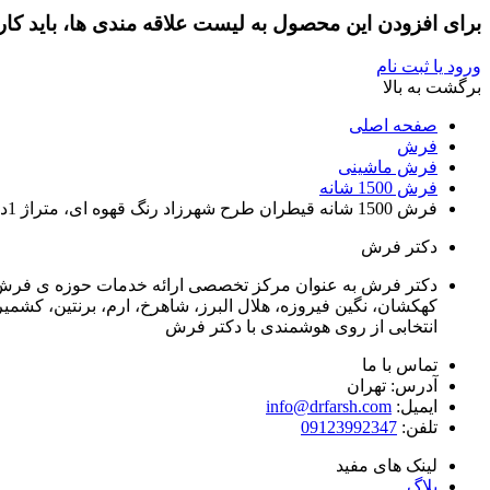
برای افزودن این محصول به لیست علاقه مندی ها، باید کار
ورود یا ثبت نام
برگشت به بالا
صفحه اصلی
فرش
فرش ماشینی
فرش 1500 شانه
فرش 1500 شانه قیطران طرح شهرزاد رنگ قهوه ای، متراژ 1در2
دکتر فرش
کهکشان، نگین فیروزه، هلال البرز، شاهرخ، ارم، برنتین، کش
انتخابی از روی هوشمندی با دکتر فرش
تماس با ما
آدرس: تهران
ایمیل:
info@drfarsh.com
تلفن:
09123992347
لینک های مفید
بلاگ