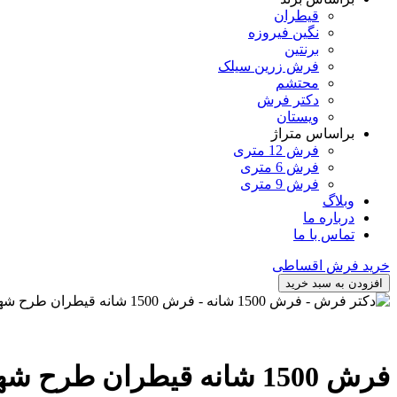
قیطران
نگین فیروزه
برنتین
فرش زرین سیلک
محتشم
دکتر فرش
ویستان
براساس متراژ
فرش 12 متری
فرش 6 متری
فرش 9 متری
وبلاگ
درباره ما
تماس با ما
خرید فرش اقساطی
افزودن به سبد خرید
فرش 1500 شانه قیطران طرح شهرزاد رنگ قهوه ای، متراژ 1در2