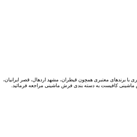
ت خود را آغاز نمود و اکنون افتخار همکاری با برندهای معتبری همچون قیطران، مشهد اردهال، قصر ایرانیان،
رش ماشینی کافیست به دسته بندی فرش ماشینی مراجعه فرمائید.