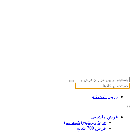
ورود | ثبت نام
0
فرش ماشینی
فرش وینتیج (کهنه نما)
فرش 700 شانه