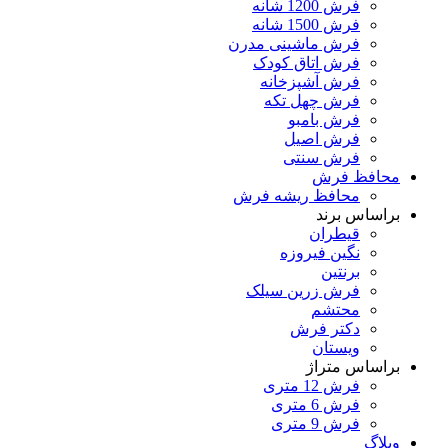
فرش 1200 شانه
فرش 1500 شانه
فرش ماشینی مدرن
فرش اتاق کودک
فرش آشپزخانه
فرش چهل تکه
فرش بامبو
فرش اصیل
فرش سنتی
محافظ فرش
محافظ ریشه فرش
براساس برند
قیطران
نگین فیروزه
برنتین
فرش زرین سیلک
محتشم
دکتر فرش
ویستان
براساس متراژ
فرش 12 متری
فرش 6 متری
فرش 9 متری
وبلاگ