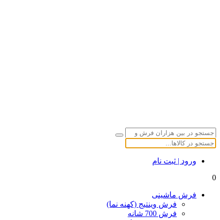
ورود | ثبت نام
0
فرش ماشینی
فرش وینتیج (کهنه نما)
فرش 700 شانه