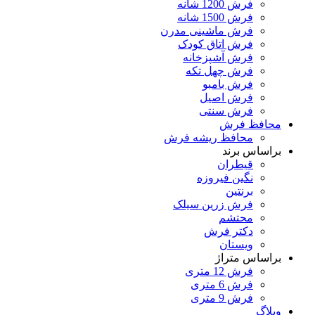
فرش 1200 شانه
فرش 1500 شانه
فرش ماشینی مدرن
فرش اتاق کودک
فرش آشپزخانه
فرش چهل تکه
فرش بامبو
فرش اصیل
فرش سنتی
محافظ فرش
محافظ ریشه فرش
براساس برند
قیطران
نگین فیروزه
برنتین
فرش زرین سیلک
محتشم
دکتر فرش
ویستان
براساس متراژ
فرش 12 متری
فرش 6 متری
فرش 9 متری
وبلاگ