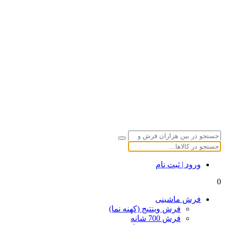
ورود | ثبت نام
0
فرش ماشینی
فرش وینتیج (کهنه نما)
فرش 700 شانه