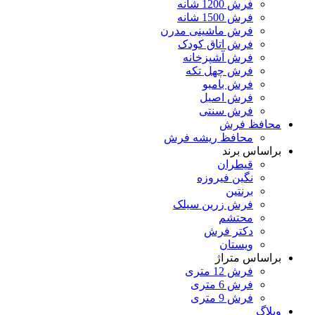
فرش 1200 شانه
فرش 1500 شانه
فرش ماشینی مدرن
فرش اتاق کودک
فرش آشپزخانه
فرش چهل تکه
فرش بامبو
فرش اصیل
فرش سنتی
محافظ فرش
محافظ ریشه فرش
براساس برند
قیطران
نگین فیروزه
برنتین
فرش زرین سیلک
محتشم
دکتر فرش
ویستان
براساس متراژ
فرش 12 متری
فرش 6 متری
فرش 9 متری
وبلاگ