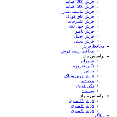
فرش 1200 شانه
فرش 1500 شانه
فرش ماشینی مدرن
فرش اتاق کودک
فرش آشپزخانه
فرش چهل تکه
فرش بامبو
فرش اصیل
فرش سنتی
محافظ فرش
محافظ ریشه فرش
براساس برند
قیطران
نگین فیروزه
برنتین
فرش زرین سیلک
محتشم
دکتر فرش
ویستان
براساس متراژ
فرش 12 متری
فرش 6 متری
فرش 9 متری
وبلاگ