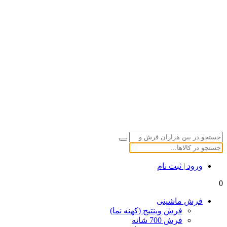
ورود | ثبت نام
0
فرش ماشینی
فرش وینتیج (کهنه نما)
فرش 700 شانه