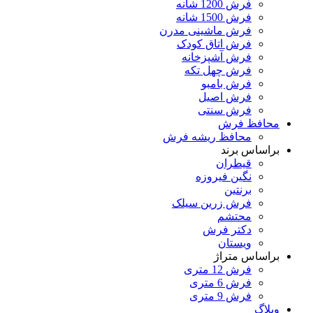
فرش 1200 شانه
فرش 1500 شانه
فرش ماشینی مدرن
فرش اتاق کودک
فرش آشپزخانه
فرش چهل تکه
فرش بامبو
فرش اصیل
فرش سنتی
محافظ فرش
محافظ ریشه فرش
براساس برند
قیطران
نگین فیروزه
برنتین
فرش زرین سیلک
محتشم
دکتر فرش
ویستان
براساس متراژ
فرش 12 متری
فرش 6 متری
فرش 9 متری
وبلاگ