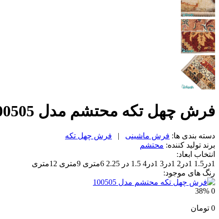
فرش چهل تکه محتشم مدل 100505
دسته بندی ها:
فرش ماشینی
|
فرش چهل تکه
برند تولید کننده:
محتشم
انتخاب ابعاد:
1در1.5
1در2
1در3
1در4
1.5 در 2.25
6متری
9متری
12متری
رنگ های موجود:
38%
0
0
تومان