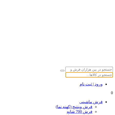
ورود | ثبت نام
0
فرش ماشینی
فرش وینتیج (کهنه نما)
فرش 700 شانه