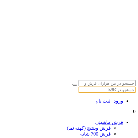
ورود | ثبت نام
0
فرش ماشینی
فرش وینتیج (کهنه نما)
فرش 700 شانه