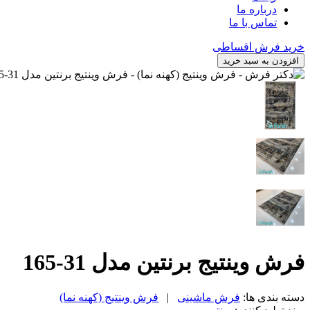
درباره ما
تماس با ما
خرید فرش اقساطی
افزودن به سبد خرید
فرش وینتیج برنتین مدل 31-165
دسته بندی ها:
فرش ماشینی
|
فرش وینتیج (کهنه نما)