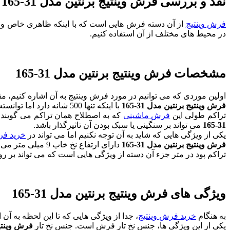
نقد و بررسی فرش وینتیج برنتین مدل 31-165
فرش وینتیج
از آن دسته فرش هایی است که با اینکه ظاهری خاص و کهن
در محیط های مختلف از آن استفاده کنیم.
مشخصات فرش وینتیج برنتین مدل 31-165
اولین موردی که می توانیم در مورد فرش وینتیج به آن اشاره کنیم، 
فرش وینتیج برنتین مدل 31-165
با اینکه تنها 500 شانه دارد اما توانسته ظاهری زیبا و عامه پسند را با خود به همراه داشته باشد.
تراکم طولی این
فرش ماشینی
که به اصطلاح همان تراکم می گویند 1600 می باشد که یک ویژگی خوب و استاندارد به حساب می آید. خوب است به این نکته نیز اشاره کنیم که تراک
31-165
می تواند بر سنگینی یا سبک بودن آن تاثیرگذار باشد.
یکی از ویژگی هایی که شاید به آن توجه نکنیم اما می تواند در
خرید فر
فرش وینتیج برنتین مدل 31-165
دارای ارتفاع نخ خاب 9 میلی متر می باشد تا بتواند یک انتخاب خوب برای ما در خرید فرش وینتیج باشد.
تراکم پود در متر جزء آن دسته از ویژگی هایی است که می تواند بر 
ویژگی های فرش وینتیج برنتین مدل 31-165
به هنگام
خرید فرش وینتیج
، جدا از ویژگی هایی که تا این لحظه به آن
یکی از این ویژگی ها، جنس نخ تار فرش است. جنس نخ تار
فرش وینتیج ب