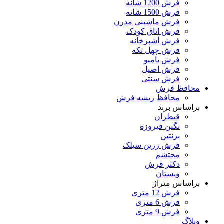
فرش 1200 شانه
فرش 1500 شانه
فرش ماشینی مدرن
فرش اتاق کودک
فرش آشپزخانه
فرش چهل تکه
فرش بامبو
فرش اصیل
فرش سنتی
محافظ فرش
محافظ ریشه فرش
براساس برند
قیطران
نگین فیروزه
برنتین
فرش زرین سیلک
محتشم
دکتر فرش
ویستان
براساس متراژ
فرش 12 متری
فرش 6 متری
فرش 9 متری
وبلاگ