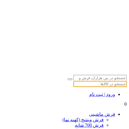
ورود | ثبت نام
0
فرش ماشینی
فرش وینتیج (کهنه نما)
فرش 700 شانه