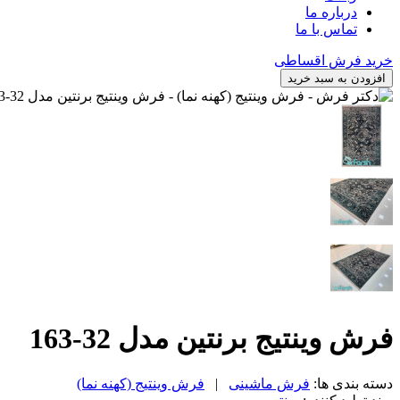
درباره ما
تماس با ما
خرید فرش اقساطی
افزودن به سبد خرید
فرش وینتیج برنتین مدل 32-163
دسته بندی ها:
فرش ماشینی
|
فرش وینتیج (کهنه نما)