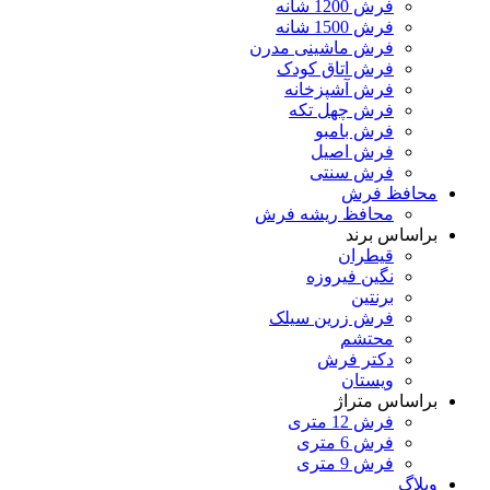
فرش 1200 شانه
فرش 1500 شانه
فرش ماشینی مدرن
فرش اتاق کودک
فرش آشپزخانه
فرش چهل تکه
فرش بامبو
فرش اصیل
فرش سنتی
محافظ فرش
محافظ ریشه فرش
براساس برند
قیطران
نگین فیروزه
برنتین
فرش زرین سیلک
محتشم
دکتر فرش
ویستان
براساس متراژ
فرش 12 متری
فرش 6 متری
فرش 9 متری
وبلاگ