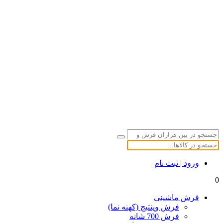
ورود | ثبت نام
0
فرش ماشینی
فرش وینتیج (کهنه نما)
فرش 700 شانه