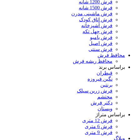
فرش 1200 شانه
فرش 1500 شانه
فرش ماشینی مدرن
فرش اتاق کودک
فرش آشپزخانه
فرش چهل تکه
فرش بامبو
فرش اصیل
فرش سنتی
محافظ فرش
محافظ ریشه فرش
براساس برند
قیطران
نگین فیروزه
برنتین
فرش زرین سیلک
محتشم
دکتر فرش
ویستان
براساس متراژ
فرش 12 متری
فرش 6 متری
فرش 9 متری
وبلاگ