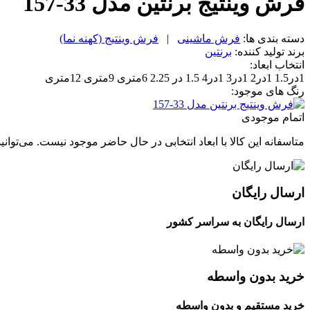
فرش وینتیج برنتین مدل 33-157
دسته بندی ها:
فرش ماشینی
|
فرش وینتیج (کهنه نما)
برند تولید کننده:
برنتین
انتخاب ابعاد:
1در1.5
1در2
1در3
1در4
1.5 در 2.25
6متری
9متری
12متری
رنگ های موجود:
اتمام موجودی
متاسفانه این کالا با ابعاد انتخابی در حال حاضر موجود نیست. می‌توانی
ارسال رایگان
ارسال رایگان به سراسر کشور
خرید بدون واسطه
خرید مستقیم و بدون واسطه