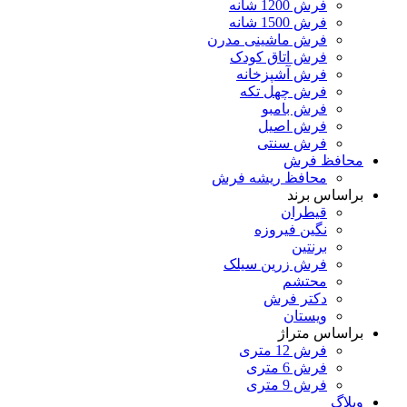
فرش 1200 شانه
فرش 1500 شانه
فرش ماشینی مدرن
فرش اتاق کودک
فرش آشپزخانه
فرش چهل تکه
فرش بامبو
فرش اصیل
فرش سنتی
محافظ فرش
محافظ ریشه فرش
براساس برند
قیطران
نگین فیروزه
برنتین
فرش زرین سیلک
محتشم
دکتر فرش
ویستان
براساس متراژ
فرش 12 متری
فرش 6 متری
فرش 9 متری
وبلاگ