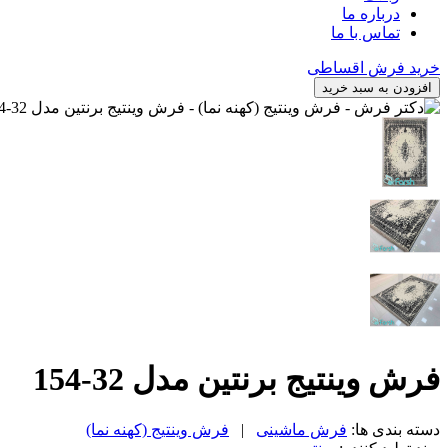
درباره ما
تماس با ما
خرید فرش اقساطی
افزودن به سبد خرید
فرش وینتیج برنتین مدل 32-154
دسته بندی ها:
فرش ماشینی
|
فرش وینتیج (کهنه نما)