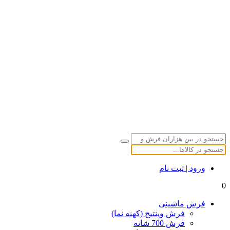
ورود | ثبت نام
0
فرش ماشینی
فرش وینتیج (کهنه نما)
فرش 700 شانه