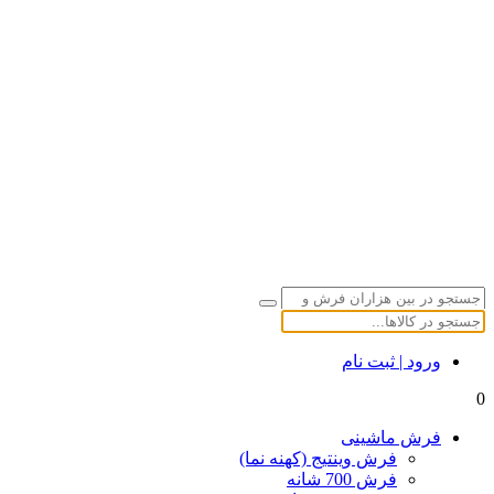
ورود | ثبت نام
0
فرش ماشینی
فرش وینتیج (کهنه نما)
فرش 700 شانه