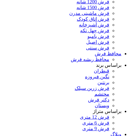
فرش 1200 شانه
فرش 1500 شانه
فرش ماشینی مدرن
فرش اتاق کودک
فرش آشپزخانه
فرش چهل تکه
فرش بامبو
فرش اصیل
فرش سنتی
محافظ فرش
محافظ ریشه فرش
براساس برند
قیطران
نگین فیروزه
برنتین
فرش زرین سیلک
محتشم
دکتر فرش
ویستان
براساس متراژ
فرش 12 متری
فرش 6 متری
فرش 9 متری
وبلاگ