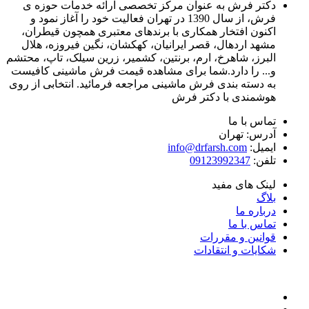
دکتر فرش به عنوان مرکز تخصصی ارائه خدمات حوزه ی
فرش، از سال 1390 در تهران فعالیت خود را آغاز نمود و
اکنون افتخار همکاری با برندهای معتبری همچون قیطران،
مشهد اردهال، قصر ایرانیان، کهکشان، نگین فیروزه، هلال
البرز، شاهرخ، ارم، برنتین، کشمیر، زرین سیلک، تاپ، محتشم
و... را دارد.شما برای مشاهده قیمت فرش ماشینی کافیست
به دسته بندی فرش ماشینی مراجعه فرمائید. انتخابی از روی
هوشمندی با دکتر فرش
تماس با ما
آدرس: تهران
ایمیل:
info@drfarsh.com
تلفن:
09123992347
لینک های مفید
بلاگ
درباره ما
تماس با ما
قوانین و مقررات
شکایات و انتقادات