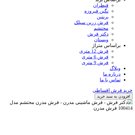
قیطران
نگین فیروزه
برنتین
فرش زرین سیلک
محتشم
دکتر فرش
ویستان
براساس متراژ
فرش 12 متری
فرش 6 متری
فرش 9 متری
وبلاگ
درباره ما
تماس با ما
خرید فرش اقساطی
افزودن به سبد خرید