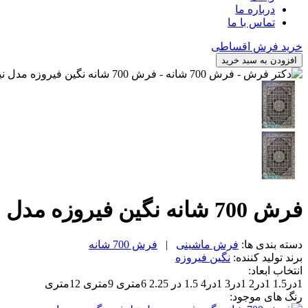
درباره ما
تماس با ما
خرید فرش اقساطی
افزودن به سبد خرید
فرش 700 شانه نگین فیروزه مدل نیلوفر رنگ سرمه ای
دسته بندی ها:
فرش ماشینی
|
فرش 700 شانه
برند تولید کننده:
نگین فیروزه
انتخاب ابعاد:
1در1.5
1در2
1در3
1در4
1.5 در 2.25
6متری
9متری
12متری
رنگ های موجود: