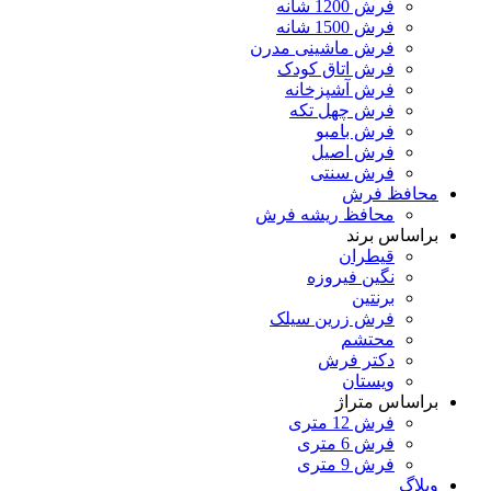
فرش 1200 شانه
فرش 1500 شانه
فرش ماشینی مدرن
فرش اتاق کودک
فرش آشپزخانه
فرش چهل تکه
فرش بامبو
فرش اصیل
فرش سنتی
محافظ فرش
محافظ ریشه فرش
براساس برند
قیطران
نگین فیروزه
برنتین
فرش زرین سیلک
محتشم
دکتر فرش
ویستان
براساس متراژ
فرش 12 متری
فرش 6 متری
فرش 9 متری
وبلاگ