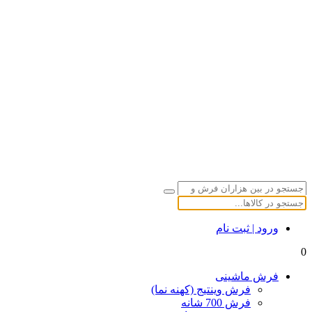
ورود | ثبت نام
0
فرش ماشینی
فرش وینتیج (کهنه نما)
فرش 700 شانه