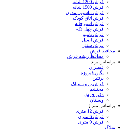
فرش 1200 شانه
فرش 1500 شانه
فرش ماشینی مدرن
فرش اتاق کودک
فرش آشپزخانه
فرش چهل تکه
فرش بامبو
فرش اصیل
فرش سنتی
محافظ فرش
محافظ ریشه فرش
براساس برند
قیطران
نگین فیروزه
برنتین
فرش زرین سیلک
محتشم
دکتر فرش
ویستان
براساس متراژ
فرش 12 متری
فرش 6 متری
فرش 9 متری
وبلاگ