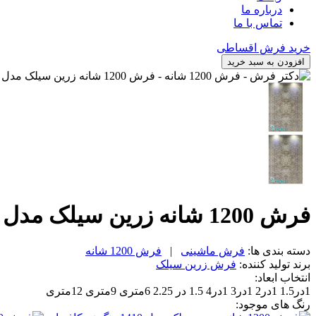
درباره ما
تماس با ما
خرید فرش اقساطی
افزودن به سبد خرید
فرش 1200 شانه زرین سیلک مدل 1410 رنگ نسکافه ای
دسته بندی ها:
فرش ماشینی
|
فرش 1200 شانه
برند تولید کننده:
فرش زرین سیلک
انتخاب ابعاد:
1در1.5
1در2
1در3
1در4
1.5 در 2.25
6متری
9متری
12متری
رنگ های موجود: