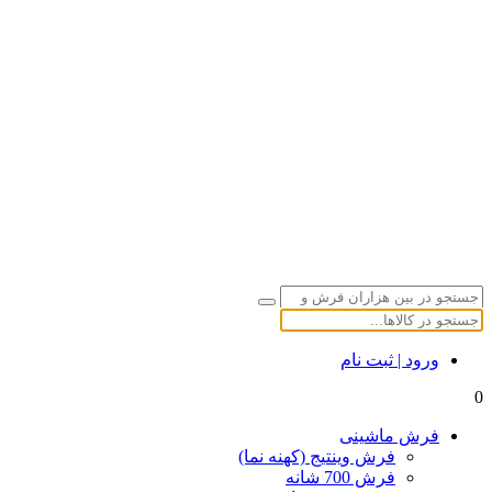
ورود | ثبت نام
0
فرش ماشینی
فرش وینتیج (کهنه نما)
فرش 700 شانه