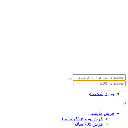
ورود | ثبت نام
0
فرش ماشینی
فرش وینتیج (کهنه نما)
فرش 700 شانه