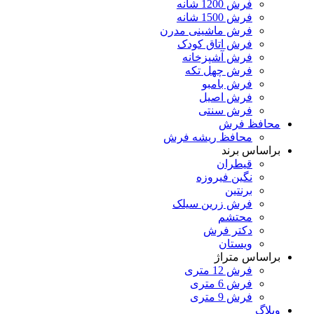
فرش 1200 شانه
فرش 1500 شانه
فرش ماشینی مدرن
فرش اتاق کودک
فرش آشپزخانه
فرش چهل تکه
فرش بامبو
فرش اصیل
فرش سنتی
محافظ فرش
محافظ ریشه فرش
براساس برند
قیطران
نگین فیروزه
برنتین
فرش زرین سیلک
محتشم
دکتر فرش
ویستان
براساس متراژ
فرش 12 متری
فرش 6 متری
فرش 9 متری
وبلاگ