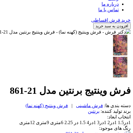
درباره ما
تماس با ما
خرید فرش اقساطی
افزودن به سبد خرید
فرش وینتیج برنتین مدل 21-861
دسته بندی ها:
فرش ماشینی
|
فرش وینتیج (کهنه نما)
برند تولید کننده:
برنتین
انتخاب ابعاد:
1در1.5
1در2
1در3
1در4
1.5 در 2.25
6متری
9متری
12متری
رنگ های موجود: