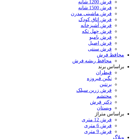
فرش 1200 شانه
فرش 1500 شانه
فرش ماشینی مدرن
فرش اتاق کودک
فرش آشپزخانه
فرش چهل تکه
فرش بامبو
فرش اصیل
فرش سنتی
محافظ فرش
محافظ ریشه فرش
براساس برند
قیطران
نگین فیروزه
برنتین
فرش زرین سیلک
محتشم
دکتر فرش
ویستان
براساس متراژ
فرش 12 متری
فرش 6 متری
فرش 9 متری
وبلاگ