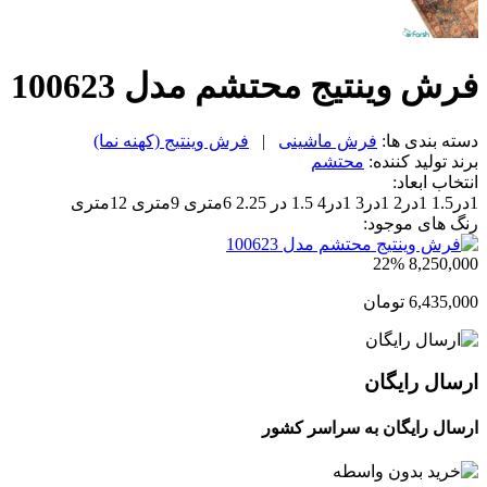
فرش وینتیج محتشم مدل 100623
دسته بندی ها:
فرش ماشینی
|
فرش وینتیج (کهنه نما)
برند تولید کننده:
محتشم
انتخاب ابعاد:
1در1.5
1در2
1در3
1در4
1.5 در 2.25
6متری
9متری
12متری
رنگ های موجود:
22%
8,250,000
6,435,000
تومان
ارسال رایگان
ارسال رایگان به سراسر کشور