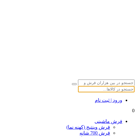
ورود | ثبت نام
0
فرش ماشینی
فرش وینتیج (کهنه نما)
فرش 700 شانه