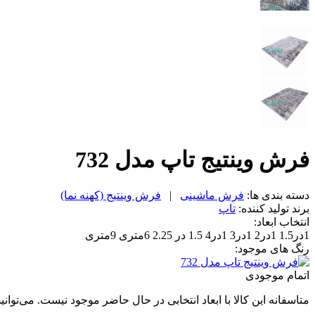
فرش وینتیج تاپ مدل 732
دسته بندی ها:
فرش ماشینی
|
فرش وینتیج (کهنه نما)
برند تولید کننده:
تاپ
انتخاب ابعاد:
1در1.5
1در2
1در3
1در4
1.5 در 2.25
6متری
9متری
رنگ های موجود:
اتمام موجودی
متاسفانه این کالا با ابعاد انتخابی در حال حاضر موجود نیست. می‌توانی