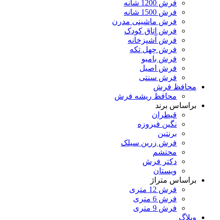
فرش 1200 شانه
فرش 1500 شانه
فرش ماشینی مدرن
فرش اتاق کودک
فرش آشپزخانه
فرش چهل تکه
فرش بامبو
فرش اصیل
فرش سنتی
محافظ فرش
محافظ ریشه فرش
براساس برند
قیطران
نگین فیروزه
برنتین
فرش زرین سیلک
محتشم
دکتر فرش
ویستان
براساس متراژ
فرش 12 متری
فرش 6 متری
فرش 9 متری
وبلاگ