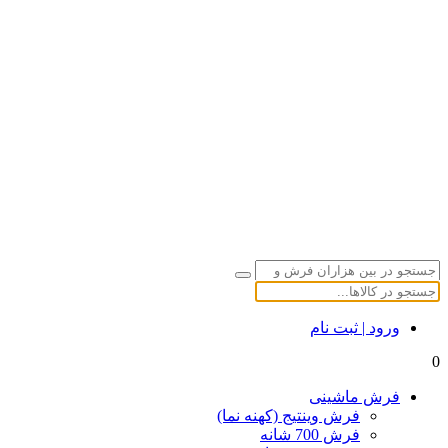
ورود | ثبت نام
0
فرش ماشینی
فرش وینتیج (کهنه نما)
فرش 700 شانه