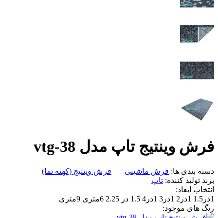
فرش وینتیج تاپ مدل vtg-38
دسته بندی ها:
فرش ماشینی
|
فرش وینتیج (کهنه نما)
برند تولید کننده:
تاپ
انتخاب ابعاد:
1در1.5
1در2
1در3
1در4
1.5 در 2.25
6متری
9متری
رنگ های موجود: