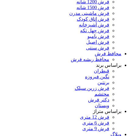
فرش 1200 شانه
فرش 1500 شانه
فرش ماشینی مدرن
فرش اتاق کودک
فرش آشپزخانه
فرش چهل تکه
فرش بامبو
فرش اصیل
فرش سنتی
محافظ فرش
محافظ ریشه فرش
براساس برند
قیطران
نگین فیروزه
برنتین
فرش زرین سیلک
محتشم
دکتر فرش
ویستان
براساس متراژ
فرش 12 متری
فرش 6 متری
فرش 9 متری
وبلاگ