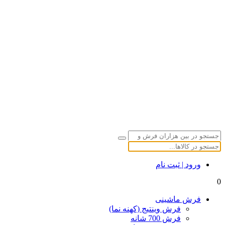
ورود | ثبت نام
0
فرش ماشینی
فرش وینتیج (کهنه نما)
فرش 700 شانه