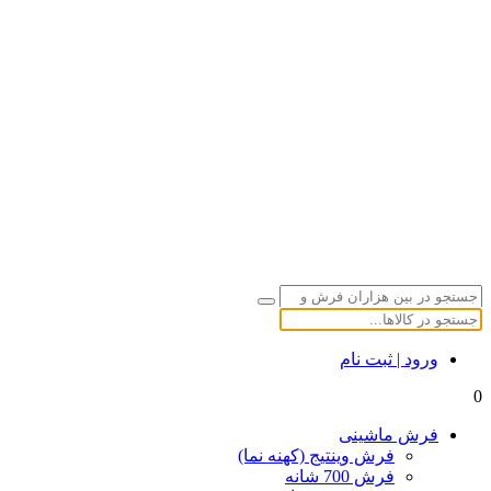
ورود | ثبت نام
0
فرش ماشینی
فرش وینتیج (کهنه نما)
فرش 700 شانه