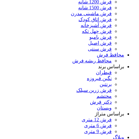
فرش 1200 شانه
فرش 1500 شانه
فرش ماشینی مدرن
فرش اتاق کودک
فرش آشپزخانه
فرش چهل تکه
فرش بامبو
فرش اصیل
فرش سنتی
محافظ فرش
محافظ ریشه فرش
براساس برند
قیطران
نگین فیروزه
برنتین
فرش زرین سیلک
محتشم
دکتر فرش
ویستان
براساس متراژ
فرش 12 متری
فرش 6 متری
فرش 9 متری
وبلاگ