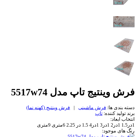
فرش وینتیج تاپ مدل 5517w74
دسته بندی ها:
فرش ماشینی
|
فرش وینتیج (کهنه نما)
برند تولید کننده:
تاپ
انتخاب ابعاد:
1در1.5
1در2
1در3
1در4
1.5 در 2.25
6متری
9متری
رنگ های موجود: