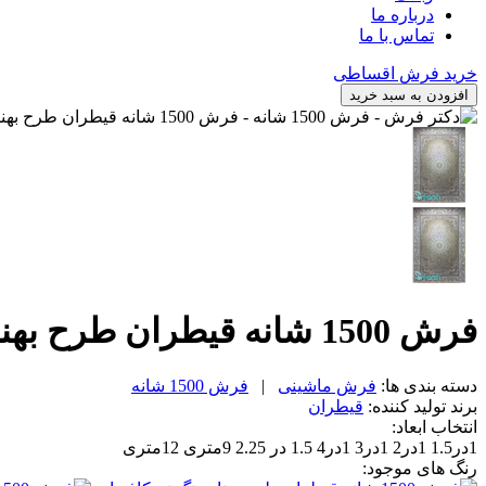
درباره ما
تماس با ما
خرید فرش اقساطی
افزودن به سبد خرید
فرش 1500 شانه قیطران طرح بهناز رنگ نسکافه ای
دسته بندی ها:
فرش ماشینی
|
فرش 1500 شانه
برند تولید کننده:
قیطران
انتخاب ابعاد:
1در1.5
1در2
1در3
1در4
1.5 در 2.25
9متری
12متری
رنگ های موجود: