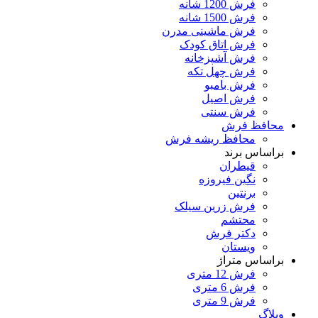
فرش 1200 شانه
فرش 1500 شانه
فرش ماشینی مدرن
فرش اتاق کودک
فرش آشپزخانه
فرش چهل تکه
فرش بامبو
فرش اصیل
فرش سنتی
محافظ فرش
محافظ ریشه فرش
براساس برند
قیطران
نگین فیروزه
برنتین
فرش زرین سیلک
محتشم
دکتر فرش
ویستان
براساس متراژ
فرش 12 متری
فرش 6 متری
فرش 9 متری
وبلاگ