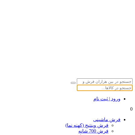
ورود | ثبت نام
0
فرش ماشینی
فرش وینتیج (کهنه نما)
فرش 700 شانه