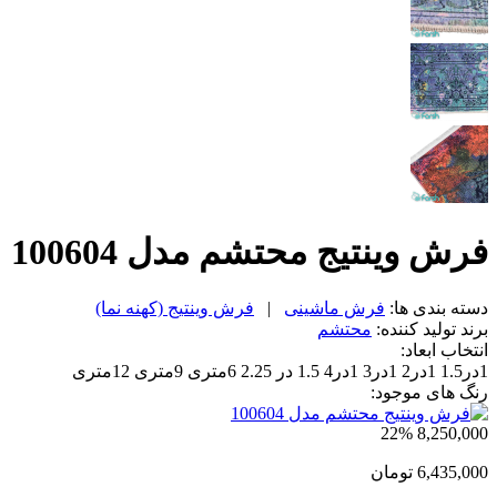
فرش وینتیج محتشم مدل 100604
دسته بندی ها:
فرش ماشینی
|
فرش وینتیج (کهنه نما)
برند تولید کننده:
محتشم
انتخاب ابعاد:
1در1.5
1در2
1در3
1در4
1.5 در 2.25
6متری
9متری
12متری
رنگ های موجود:
22%
8,250,000
6,435,000
تومان