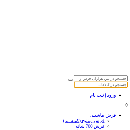
ورود | ثبت نام
0
فرش ماشینی
فرش وینتیج (کهنه نما)
فرش 700 شانه