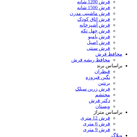
فرش 1200 شانه
فرش 1500 شانه
فرش ماشینی مدرن
فرش اتاق کودک
فرش آشپزخانه
فرش چهل تکه
فرش بامبو
فرش اصیل
فرش سنتی
محافظ فرش
محافظ ریشه فرش
براساس برند
قیطران
نگین فیروزه
برنتین
فرش زرین سیلک
محتشم
دکتر فرش
ویستان
براساس متراژ
فرش 12 متری
فرش 6 متری
فرش 9 متری
وبلاگ