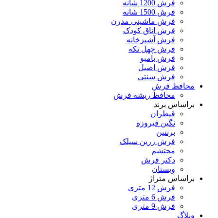
فرش 1200 شانه
فرش 1500 شانه
فرش ماشینی مدرن
فرش اتاق کودک
فرش آشپزخانه
فرش چهل تکه
فرش بامبو
فرش اصیل
فرش سنتی
محافظ فرش
محافظ ریشه فرش
براساس برند
قیطران
نگین فیروزه
برنتین
فرش زرین سیلک
محتشم
دکتر فرش
ویستان
براساس متراژ
فرش 12 متری
فرش 6 متری
فرش 9 متری
وبلاگ