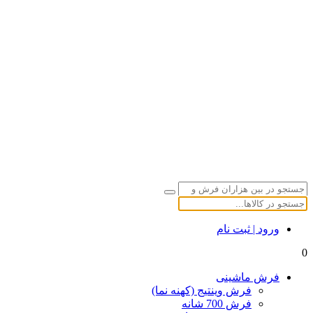
ورود | ثبت نام
0
فرش ماشینی
فرش وینتیج (کهنه نما)
فرش 700 شانه