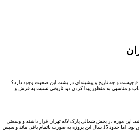
ان
موضوع چیست و چه تاریخ و پیشینه‌ای در پشت این صحبت وجود دارد؟
اب و مناسبی به منظور پیدا کردن دید تاریخی نسبت به فرش و
 و معرفی موزه فرش ایران می‌پردازیم. این موزه به دستور فرح پهلوی در تهران ساخته و در بهمن ماه سال 1356 افتتاح شد. این موزه در بخش شمالی پارک لاله تهران قرار داشته و وسعتی
برابر دوازده هزار متر مربع دارد. در ابتدا در سال 1340 اقدامات لازم برای ساخت این بنا صورت گرفت و هدف ابتدایی نیز ساخت گالری فرش بود. اما حدود 15 سال این پروژه به صورت ناتمام باقی ماند و سپس