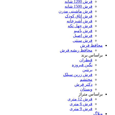
فرش 1200 شانه
فرش 1500 شانه
فرش ماشینی مدرن
فرش اتاق کودک
فرش آشپزخانه
فرش چهل تکه
فرش بامبو
فرش اصیل
فرش سنتی
محافظ فرش
محافظ ریشه فرش
براساس برند
قیطران
نگین فیروزه
برنتین
فرش زرین سیلک
محتشم
دکتر فرش
ویستان
براساس متراژ
فرش 12 متری
فرش 6 متری
فرش 9 متری
وبلاگ