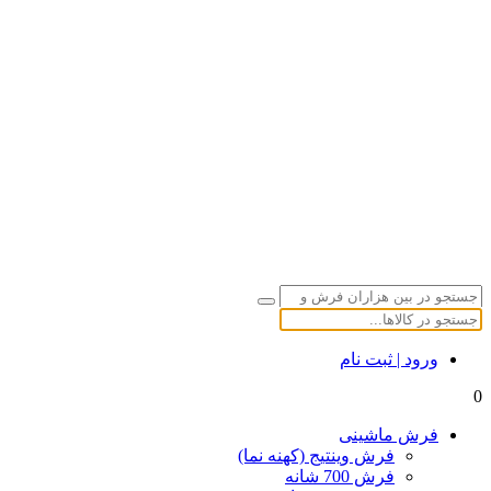
ورود | ثبت نام
0
فرش ماشینی
فرش وینتیج (کهنه نما)
فرش 700 شانه