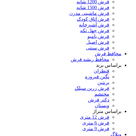
فرش 1200 شانه
فرش 1500 شانه
فرش ماشینی مدرن
فرش اتاق کودک
فرش آشپزخانه
فرش چهل تکه
فرش بامبو
فرش اصیل
فرش سنتی
محافظ فرش
محافظ ریشه فرش
براساس برند
قیطران
نگین فیروزه
برنتین
فرش زرین سیلک
محتشم
دکتر فرش
ویستان
براساس متراژ
فرش 12 متری
فرش 6 متری
فرش 9 متری
وبلاگ