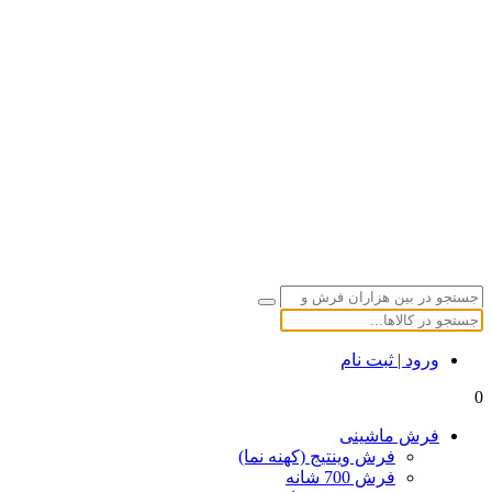
ورود | ثبت نام
0
فرش ماشینی
فرش وینتیج (کهنه نما)
فرش 700 شانه